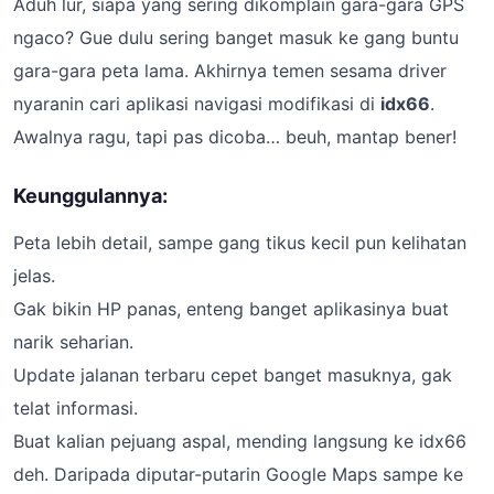
Aduh lur, siapa yang sering dikomplain gara-gara GPS
ngaco? Gue dulu sering banget masuk ke gang buntu
gara-gara peta lama. Akhirnya temen sesama driver
nyaranin cari aplikasi navigasi modifikasi di
idx66
.
Awalnya ragu, tapi pas dicoba… beuh, mantap bener!
Keunggulannya:
Peta lebih detail, sampe gang tikus kecil pun kelihatan
jelas.
Gak bikin HP panas, enteng banget aplikasinya buat
narik seharian.
Update jalanan terbaru cepet banget masuknya, gak
telat informasi.
Buat kalian pejuang aspal, mending langsung ke idx66
deh. Daripada diputar-putarin Google Maps sampe ke