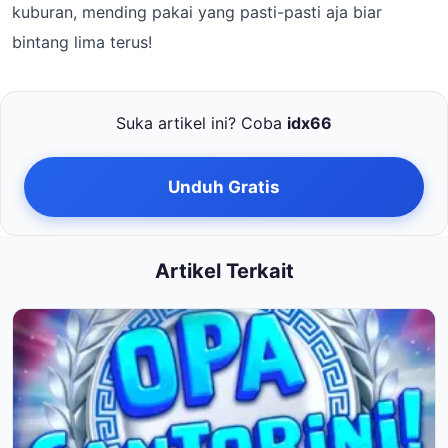
kuburan, mending pakai yang pasti-pasti aja biar
bintang lima terus!
Suka artikel ini? Coba
idx66
Unduh Gratis
Artikel Terkait