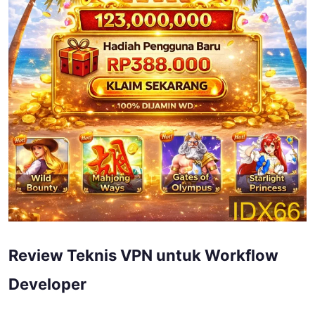
Review Teknis VPN untuk Workflow
Developer