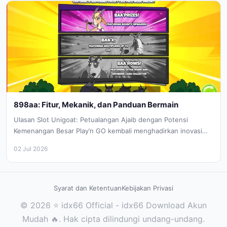
898aa: Fitur, Mekanik, dan Panduan Bermain
Ulasan Slot Unigoat: Petualangan Ajaib dengan Potensi
Kemenangan Besar Play’n GO kembali menghadirkan inovasi
unik melalui Unigoat, sebuah slot bertema...
02 Jul 2026
Syarat dan Ketentuan
Kebijakan Privasi
© 2026 ⭐ idx66 Official - idx66 Download Akun
Mudah 🔥. Hak cipta dilindungi undang-undang.