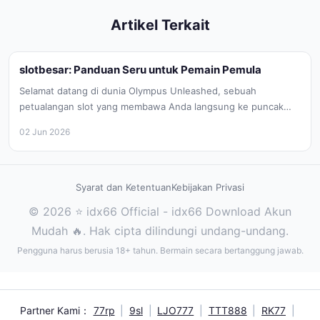
Artikel Terkait
slotbesar: Panduan Seru untuk Pemain Pemula
Selamat datang di dunia Olympus Unleashed, sebuah
petualangan slot yang membawa Anda langsung ke puncak
gunung para dewa Yunani. Jika...
02 Jun 2026
Syarat dan Ketentuan
Kebijakan Privasi
© 2026 ⭐ idx66 Official - idx66 Download Akun
Mudah 🔥. Hak cipta dilindungi undang-undang.
Pengguna harus berusia 18+ tahun. Bermain secara bertanggung jawab.
Partner Kami：
77rp
|
9sl
|
LJO777
|
TTT888
|
RK77
|