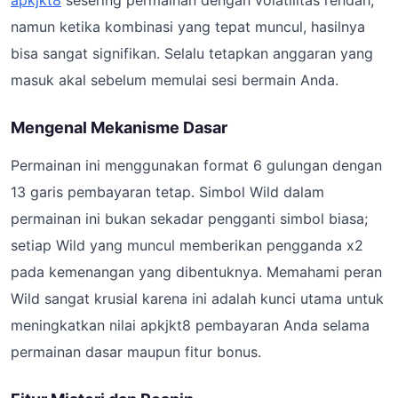
apkjkt8
sesering permainan dengan volatilitas rendah,
namun ketika kombinasi yang tepat muncul, hasilnya
bisa sangat signifikan. Selalu tetapkan anggaran yang
masuk akal sebelum memulai sesi bermain Anda.
Mengenal Mekanisme Dasar
Permainan ini menggunakan format 6 gulungan dengan
13 garis pembayaran tetap. Simbol Wild dalam
permainan ini bukan sekadar pengganti simbol biasa;
setiap Wild yang muncul memberikan pengganda x2
pada kemenangan yang dibentuknya. Memahami peran
Wild sangat krusial karena ini adalah kunci utama untuk
meningkatkan nilai apkjkt8 pembayaran Anda selama
permainan dasar maupun fitur bonus.