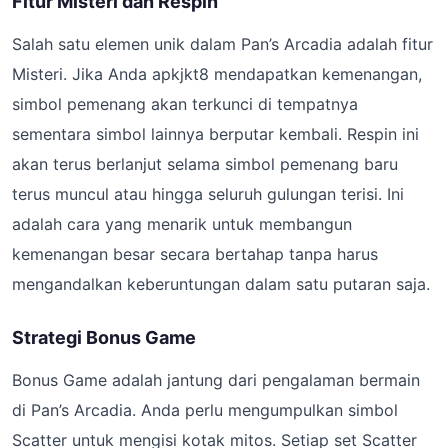
Fitur Misteri dan Respin
Salah satu elemen unik dalam Pan’s Arcadia adalah fitur
Misteri. Jika Anda apkjkt8 mendapatkan kemenangan,
simbol pemenang akan terkunci di tempatnya
sementara simbol lainnya berputar kembali. Respin ini
akan terus berlanjut selama simbol pemenang baru
terus muncul atau hingga seluruh gulungan terisi. Ini
adalah cara yang menarik untuk membangun
kemenangan besar secara bertahap tanpa harus
mengandalkan keberuntungan dalam satu putaran saja.
Strategi Bonus Game
Bonus Game adalah jantung dari pengalaman bermain
di Pan’s Arcadia. Anda perlu mengumpulkan simbol
Scatter untuk mengisi kotak mitos. Setiap set Scatter