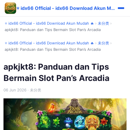
⭐ idx66 Official - idx66 Download Akun Mudah 🔥
⭐ idx66 Official - idx66 Download Akun Mudah 🔥
›
未分类
›
apkjkt8: Panduan dan Tips Bermain Slot Pan’s Arcadia
⭐ idx66 Official - idx66 Download Akun Mudah 🔥
›
未分类
›
apkjkt8: Panduan dan Tips Bermain Slot Pan’s Arcadia
apkjkt8: Panduan dan Tips
Bermain Slot Pan’s Arcadia
06 Jun 2026
· 未分类