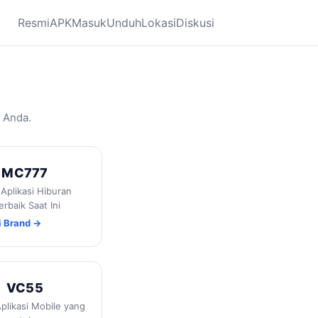
Resmi
APK
Masuk
Unduh
Lokasi
Diskusi
k Anda.
MC777
Aplikasi Hiburan
rbaik Saat Ini
i Brand →
VC55
plikasi Mobile yang