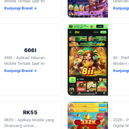
Mobile Terbaik Saat Ini
Dirancan
Pengala
Kunjungi Brand →
Kunjung
666I
666I - Aplikasi Hiburan
8II - Pla
Mobile Terbaik Saat Ini
Modern 
Kunjungi Brand →
Kunjung
RK55
RK55 - Aplikasi Mobile yang
33ZK - P
Dirancang untuk
Digital 