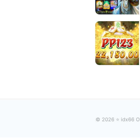
© 2026 ⭐ idx66 Of