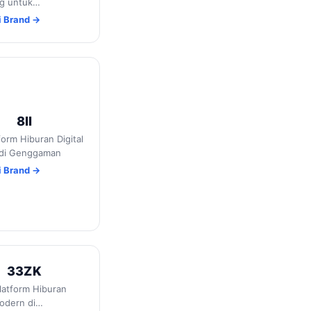
g untuk
man Lancar
i Brand →
8II
tform Hiburan Digital
di Genggaman
i Brand →
33ZK
latform Hiburan
Modern di